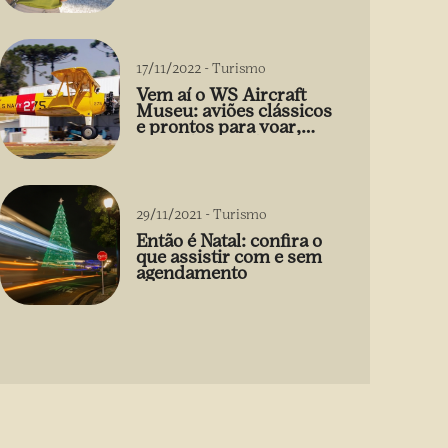
17/11/2022
-
Turismo
Vem aí o WS Aircraft
Museu: aviões clássicos
e prontos para voar,
perto de Curitiba
29/11/2021
-
Turismo
Então é Natal: confira o
que assistir com e sem
agendamento