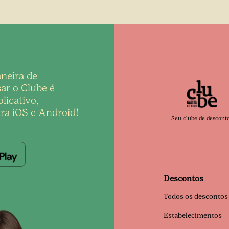
neira de
ar o Clube é
licativo,
ra iOS e Android!
Seu clube de descont
Descontos
Todos os descontos
Estabelecimentos