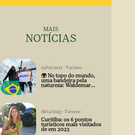
MAIS
NOTÍCIAS
02/05/2025
-
Turismo
🌍 No topo do mundo,
uma bandeira pela
natureza: Waldemar
Niclevicz leva ao Everest
o símbolo da
restauração ecológica
com apoio da Helisul
18/12/2023
-
Turismo
Curitiba: os 6 pontos
turísticos mais visitados
de em 2023