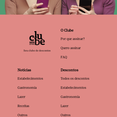
O Clube
Por que assinar?
Quero assinar
Seu clube de descontos
FAQ
Notícias
Descontos
Estabelecimentos
Todos os descontos
Gastronomia
Estabelecimentos
Lazer
Gastronomia
Receitas
Lazer
Outros
Outros