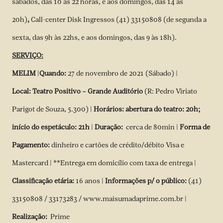
sábados, das 10 às 22 horas, e aos domingos, das 14 às
20h)
,
Call-center Disk Ingressos (41) 33150808 (de segunda a
sexta, das 9h às 22hs, e aos domingos, das 9 às 18h).
SERVIÇO:
MELIM
|
Quando:
27 de novembro de 2021 (Sábado) |
Local:
Teatro Positivo – Grande Auditório
(R: Pedro Viriato
Parigot de Souza, 5.300) |
Horários: abertura do teatro: 20h;
início do espetáculo: 21h
|
Duração:
cerca de 80min |
Forma de
Pagamento:
dinheiro e cartões de crédito/débito Visa e
Mastercard | **Entrega em domicílio com taxa de entrega |
Classificação etária:
16 anos |
Informações p/ o público:
(41)
33150808 / 33173283 / www.maisumadaprime.com.br |
Realização:
Prime