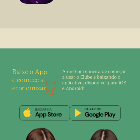
Baixe o App
A melhor maneira de
começar
a usar o Clube é
baixando o
e comece a
aplicativo,
disponível para iOS
economizar
e Android!