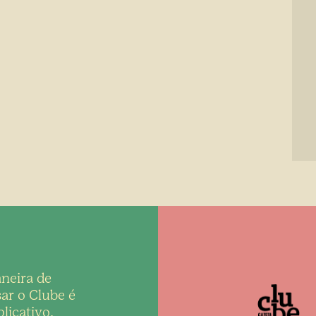
neira de
ar o Clube é
licativo,