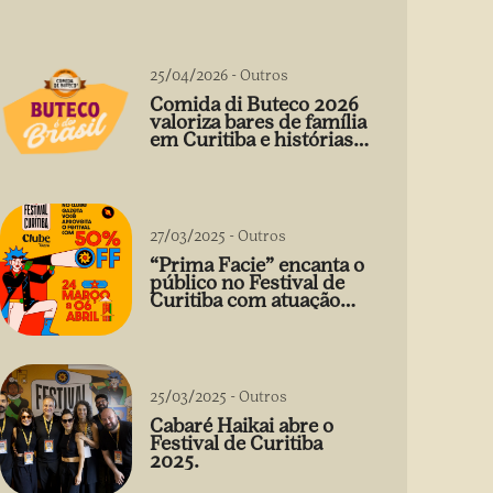
25/04/2026
-
Outros
Comida di Buteco 2026
valoriza bares de família
em Curitiba e histórias
que vão além do prato
27/03/2025
-
Outros
“Prima Facie” encanta o
público no Festival de
Curitiba com atuação
arrebatadora de Débora
Falabella
25/03/2025
-
Outros
Cabaré Haikai abre o
Festival de Curitiba
2025.