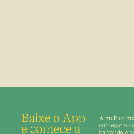
Baixe o App
A melhor ma
e comece a
começar a us
baixando o ap