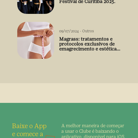
Festival de Curitiba 2025.
09/07/2024
-
Outros
Magrass: tratamentos e
protocolos exclusivos de
emagrecimento e estética
sem uso de medicamento
Baixe o App
A melhor maneira de
começar
a usar o Clube é
baixando o
e comece a
aplicativo,
disponível para iOS