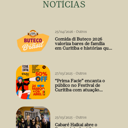
NOTÍCIAS
25/04/2026
-
Outros
Comida di Buteco 2026
valoriza bares de família
em Curitiba e histórias que
vão além do prato
27/03/2025
-
Outros
“Prima Facie” encanta o
público no Festival de
Curitiba com atuação
arrebatadora de Débora
Falabella
25/03/2025
-
Outros
Cabaré Haikai abre o