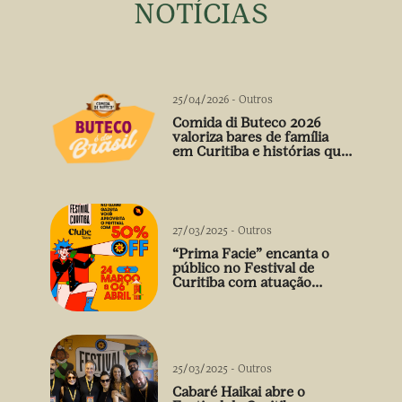
NOTÍCIAS
25/04/2026
-
Outros
Comida di Buteco 2026
valoriza bares de família
em Curitiba e histórias que
vão além do prato
27/03/2025
-
Outros
“Prima Facie” encanta o
público no Festival de
Curitiba com atuação
arrebatadora de Débora
Falabella
25/03/2025
-
Outros
Cabaré Haikai abre o