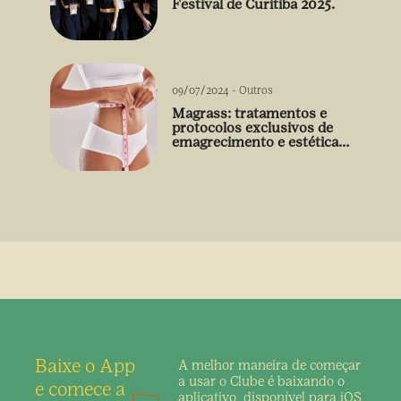
Festival de Curitiba 2025.
09/07/2024
-
Outros
Magrass: tratamentos e
protocolos exclusivos de
emagrecimento e estética
sem uso de medicamento
Baixe o App
A melhor maneira de
começar
a usar o Clube é
baixando o
e comece a
aplicativo,
disponível para iOS