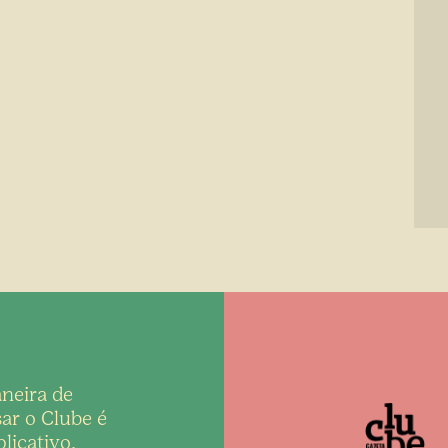
neira de
ar o Clube é
licativo,