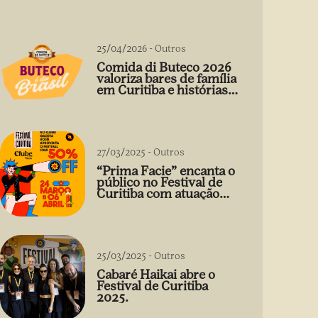
25/04/2026
-
Outros
Comida di Buteco 2026
valoriza bares de família
em Curitiba e histórias
que vão além do prato
27/03/2025
-
Outros
“Prima Facie” encanta o
público no Festival de
Curitiba com atuação
arrebatadora de Débora
Falabella
25/03/2025
-
Outros
Cabaré Haikai abre o
Festival de Curitiba
2025.