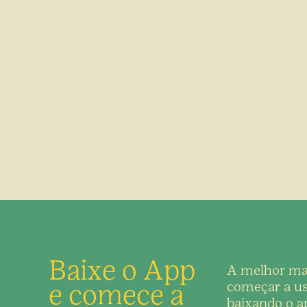
Baixe o App
A melhor ma
e comece a
começar a us
baixando o ap