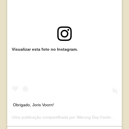
Visualizar esta foto no Instagram.
Obrigado, Joris Voorn!
Uma publicação compartilhada por
Warung Day Festival
(@waru