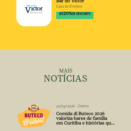
Bar do Victor
Casa de Eventos
20
%
ATÉ
DE DESCONTO
MAIS
NOTÍCIAS
25/04/2026
-
Outros
Comida di Buteco 2026
valoriza bares de família
em Curitiba e histórias que
vão além do prato