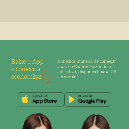
Baixe o App
A melhor maneira de
começar
a usar o Clube é
baixando o
e comece a
aplicativo,
disponível para iOS
economizar
e Android!