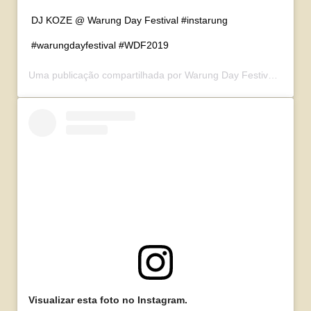
DJ KOZE @ Warung Day Festival #instarung
#warungdayfestival #WDF2019
Uma publicação compartilhada por
Warung Day Festival
(@waru
Visualizar esta foto no Instagram.