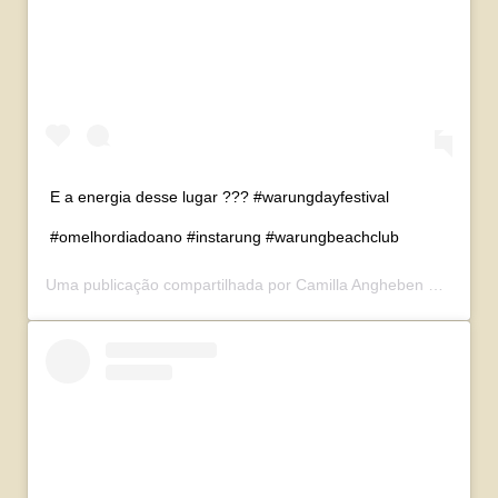
E a energia desse lugar ??? #warungdayfestival
#omelhordiadoano #instarung #warungbeachclub
Uma publicação compartilhada por
Camilla Angheben ✨
(@cami