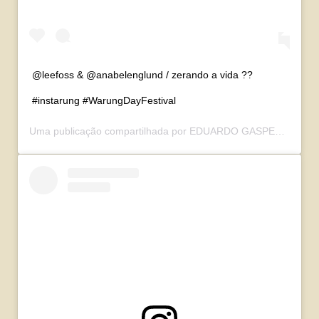
@leefoss & @anabelenglund / zerando a vida ??
#instarung #WarungDayFestival
Uma publicação compartilhada por
EDUARDO GASPERI
(@gasp