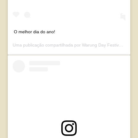
O melhor dia do ano!
Uma publicação compartilhada por
Warung Day Festival
(@waru