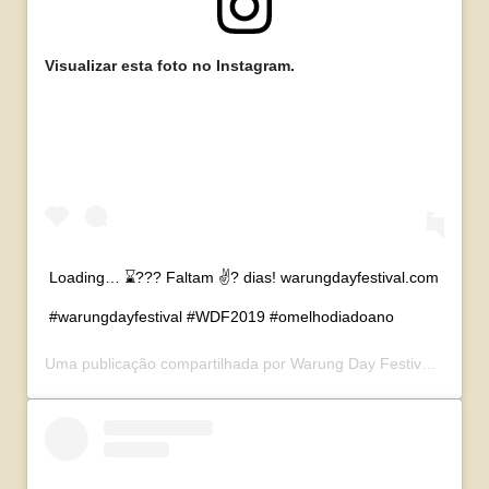
Visualizar esta foto no Instagram.
Loading… ⌛??? Faltam ✌? dias! warungdayfestival.com
#warungdayfestival #WDF2019 #omelhodiadoano
Uma publicação compartilhada por
Warung Day Festival
(@waru