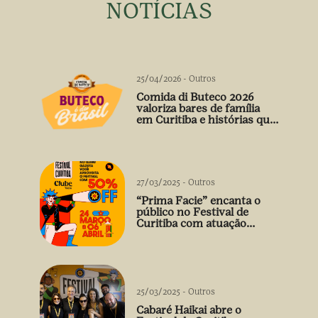
NOTÍCIAS
25/04/2026
-
Outros
Comida di Buteco 2026
valoriza bares de família
em Curitiba e histórias que
vão além do prato
27/03/2025
-
Outros
“Prima Facie” encanta o
público no Festival de
Curitiba com atuação
arrebatadora de Débora
Falabella
25/03/2025
-
Outros
Cabaré Haikai abre o