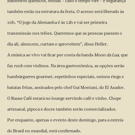
Banheiros químicos, tendas – caso o tempo vire – e segurança
também estão na estrutura da festa. O acesso será liberado às
10h. “O jogo da Alemanha é às 12h e vai ser primeira
transmissão nos telões. Queremos que as pessoas passem o
dia ali, almocem, curtam e aproveitem”, disse Heller.
A música ao vivo vai ficar por conta da banda
Moon da Lua
, que
faz
rock
com violinos. Na área gastronômica, as opções serão
hambúrgueres gourmet, espetinhos especiais, onions rings e
batatas fritas, assinados pelo chef Gui Montani, do
El Asador.
O Rause Café estará no lounge servindo café e vinho. Chope
artesanal, pipoca e doces também serão comercializados.
Por enquanto, apenas o evento deste domingo, para a estreia
do Brasil no mundial, está confirmado.