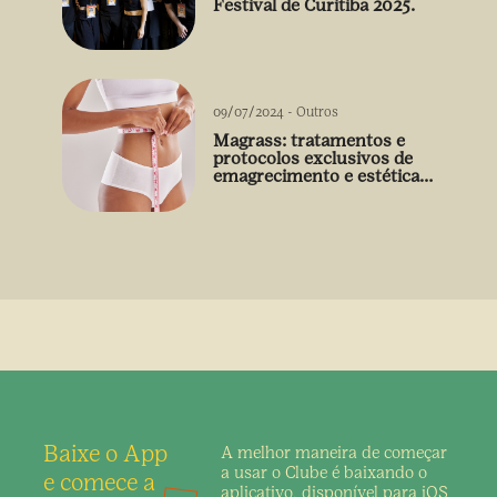
Festival de Curitiba 2025.
09/07/2024
-
Outros
Magrass: tratamentos e
protocolos exclusivos de
emagrecimento e estética
sem uso de medicamento
Baixe o App
A melhor maneira de
começar
a usar o Clube é
baixando o
e comece a
aplicativo,
disponível para iOS