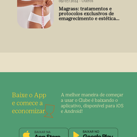
09/07/2024
-
Outros
Magrass: tratamentos e
protocolos exclusivos de
emagrecimento e estética
sem uso de medicamento
Baixe o App
A melhor maneira de
começar
a usar o Clube é
baixando o
e comece a
aplicativo,
disponível para iOS
economizar
e Android!