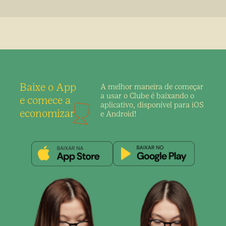
Baixe o App
A melhor maneira de
começar
a usar o Clube é
baixando o
e comece a
aplicativo,
disponível para iOS
economizar
e Android!