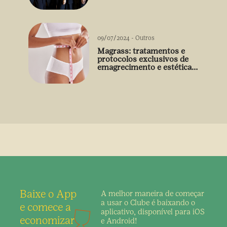
09/07/2024
-
Outros
Magrass: tratamentos e
protocolos exclusivos de
emagrecimento e estética
sem uso de medicamento
Baixe o App
A melhor maneira de
começar
a usar o Clube é
baixando o
e comece a
aplicativo,
disponível para iOS
economizar
e Android!