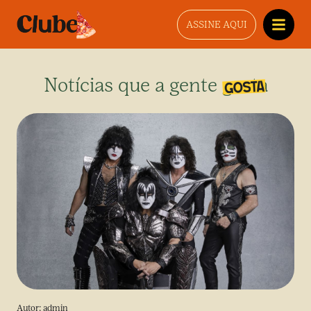
ASSINE AQUI
Notícias que a gente gosta
Autor:
admin