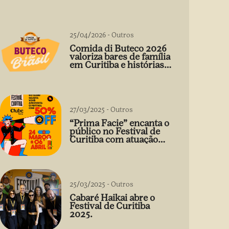
25/04/2026
-
Outros
Comida di Buteco 2026
valoriza bares de família
em Curitiba e histórias
que vão além do prato
27/03/2025
-
Outros
“Prima Facie” encanta o
público no Festival de
Curitiba com atuação
arrebatadora de Débora
Falabella
25/03/2025
-
Outros
Cabaré Haikai abre o
Festival de Curitiba
2025.