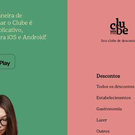
neira de
ar o Clube é
licativo,
ra iOS e Android!
Seu clube de descont
Descontos
Todos os descontos
Estabelecimentos
Gastronomia
Lazer
Outros