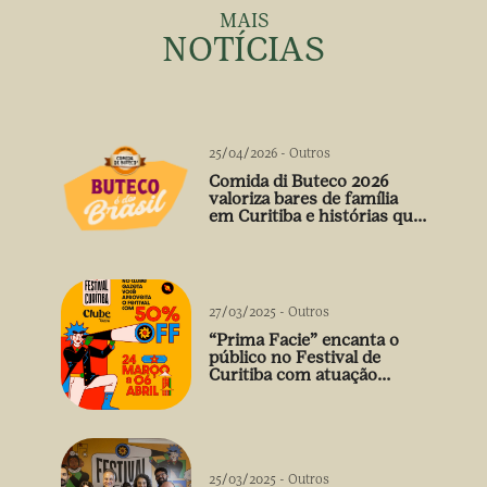
MAIS
NOTÍCIAS
25/04/2026
-
Outros
Comida di Buteco 2026
valoriza bares de família
em Curitiba e histórias que
vão além do prato
27/03/2025
-
Outros
“Prima Facie” encanta o
público no Festival de
Curitiba com atuação
arrebatadora de Débora
Falabella
25/03/2025
-
Outros