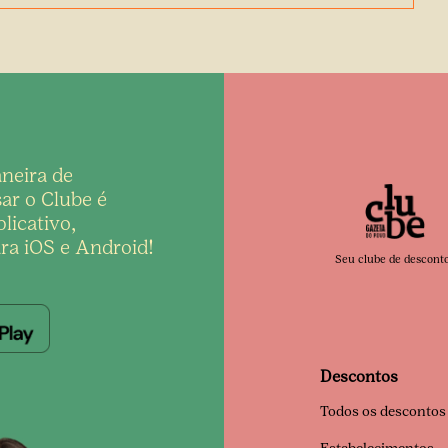
neira de
ar o Clube é
licativo,
ra iOS e Android!
Seu clube de descont
Descontos
Todos os descontos