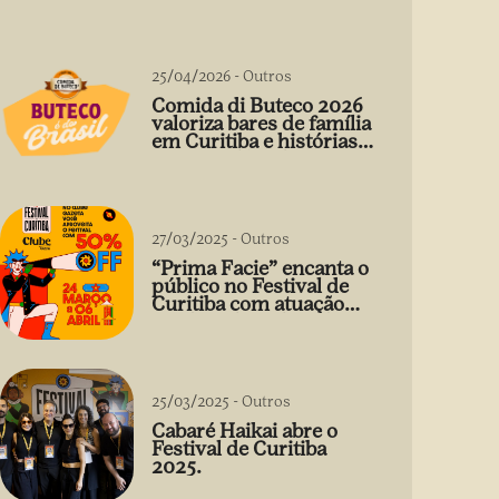
25/04/2026
-
Outros
Comida di Buteco 2026
valoriza bares de família
em Curitiba e histórias
que vão além do prato
27/03/2025
-
Outros
“Prima Facie” encanta o
público no Festival de
Curitiba com atuação
arrebatadora de Débora
Falabella
25/03/2025
-
Outros
Cabaré Haikai abre o
Festival de Curitiba
2025.