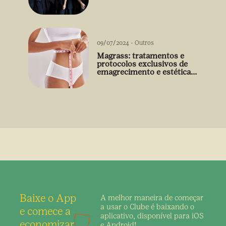
09/07/2024
-
Outros
Magrass: tratamentos e
protocolos exclusivos de
emagrecimento e estética
sem uso de medicamento
Baixe o App
A melhor maneira de
começar
a usar o Clube é
baixando o
e comece a
aplicativo,
disponível para iOS
economizar
e Android!