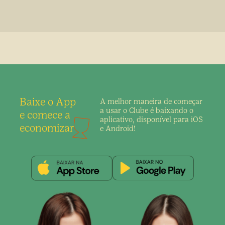
Baixe o App
A melhor maneira de
começar
a usar o Clube é
baixando o
e comece a
aplicativo,
disponível para iOS
economizar
e Android!