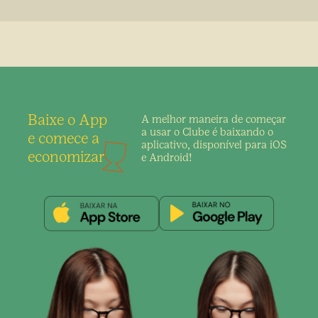
Baixe o App
A melhor maneira de
começar
a usar o Clube é
baixando o
e comece a
aplicativo,
disponível para iOS
economizar
e Android!