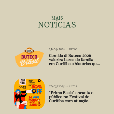
MAIS
NOTÍCIAS
25/04/2026
-
Outros
Comida di Buteco 2026
valoriza bares de família
em Curitiba e histórias que
vão além do prato
27/03/2025
-
Outros
“Prima Facie” encanta o
público no Festival de
Curitiba com atuação
arrebatadora de Débora
Falabella