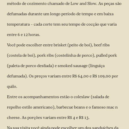
método de cozimento chamado de Low and Slow. As peças são
defumadas durante um longo período de tempo e em baixa
temperatura – cada corte tem seu tempo de cocção que varia
entre 6 e 12 horas.
Você pode escolher entre brisket (peito de boi), beef ribs
(costela de boi), pork ribs (costelinha de porco), pulled pork
(paleta de porco desfiada) e smoked sausage (linguiça
defumada). Os preços variam entre R$ 64,00 e R$ 109,00 por
quilo.
Entre os acompanhamentos estão o coleslaw (salada de
repolho estilo americano), barbecue beans e o famoso mac n
cheese. As porções variam entre R$ 4 e R$ 13.
Na sua visita você ainda pode escolher um dos sanduíches da