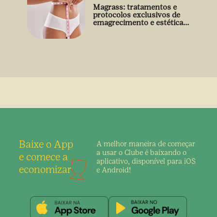
Magrass: tratamentos e
protocolos exclusivos de
emagrecimento e estética
sem uso de medicamento
Baixe o App
A melhor maneira de
começar
a usar o Clube é
baixando o
e comece a
aplicativo,
disponível para iOS
economizar
e Android!