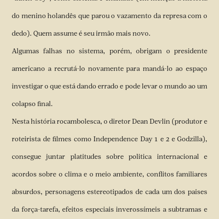
do menino holandês que parou o vazamento da represa com o
dedo). Quem assume é seu irmão mais novo.
Algumas falhas no sistema, porém, obrigam o presidente
americano a recrutá-lo novamente para mandá-lo ao espaço
investigar o que está dando errado e pode levar o mundo ao um
colapso final.
Nesta história rocambolesca, o diretor Dean Devlin (produtor e
roteirista de filmes como Independence Day 1 e 2 e Godzilla),
consegue juntar platitudes sobre politica internacional e
acordos sobre o clima e o meio ambiente, conflitos familiares
absurdos, personagens estereotipados de cada um dos paises
da força-tarefa, efeitos especiais inverossímeis a subtramas e