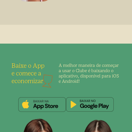
Baixe o App
A melhor maneira de
começar
a usar o Clube é
baixando o
e comece a
aplicativo,
disponível para iOS
economizar
e Android!