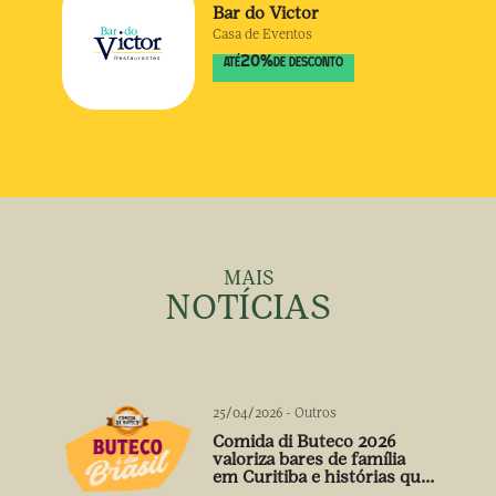
Bar do Victor
Casa de Eventos
20
%
ATÉ
DE DESCONTO
MAIS
NOTÍCIAS
25/04/2026
-
Outros
Comida di Buteco 2026
valoriza bares de família
em Curitiba e histórias que
vão além do prato