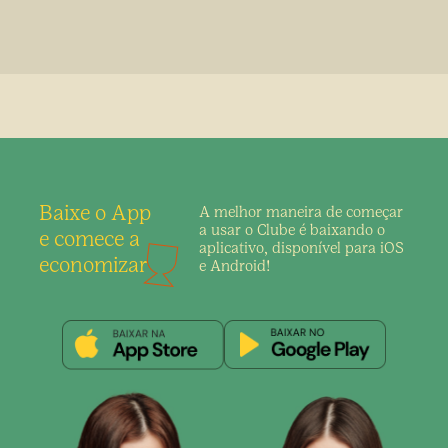
Baixe o App
A melhor maneira de
começar
a usar o Clube é
baixando o
e comece a
aplicativo,
disponível para iOS
economizar
e Android!