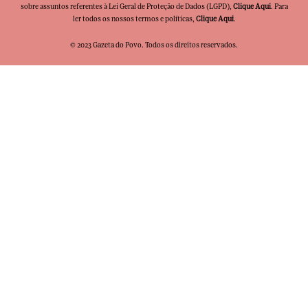
sobre assuntos referentes à Lei Geral de Proteção de Dados (LGPD),
Clique Aqui
. Para
ler todos os nossos termos e políticas,
Clique Aqui
.
© 2023 Gazeta do Povo. Todos os direitos reservados.