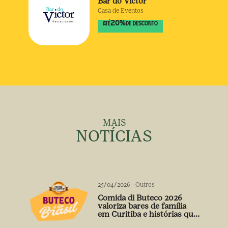
Bar do Victor
Casa de Eventos
20
%
ATÉ
DE DESCONTO
MAIS
NOTÍCIAS
25/04/2026
-
Outros
Comida di Buteco 2026
valoriza bares de família
em Curitiba e histórias que
vão além do prato