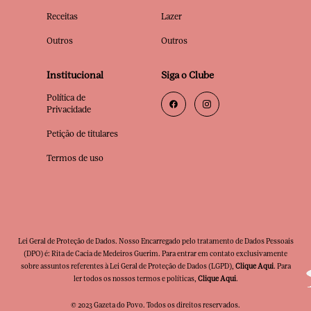
Receitas
Lazer
Outros
Outros
Institucional
Siga o Clube
Política de
Privacidade
Petição de titulares
Termos de uso
Lei Geral de Proteção de Dados. Nosso Encarregado pelo tratamento de Dados Pessoais
(DPO) é: Rita de Cacia de Medeiros Guerim. Para entrar em contato exclusivamente
sobre assuntos referentes à Lei Geral de Proteção de Dados (LGPD),
Clique Aqui
. Para
ler todos os nossos termos e políticas,
Clique Aqui
.
© 2023 Gazeta do Povo. Todos os direitos reservados.
Clube Premia