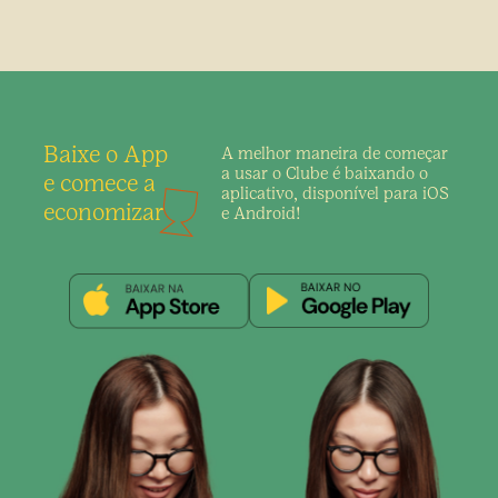
Baixe o App
A melhor maneira de
começar
a usar o Clube é
baixando o
e comece a
aplicativo,
disponível para iOS
economizar
e Android!