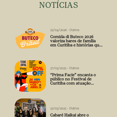
NOTÍCIAS
25/04/2026
-
Outros
Comida di Buteco 2026
valoriza bares de família
em Curitiba e histórias que
vão além do prato
27/03/2025
-
Outros
“Prima Facie” encanta o
público no Festival de
Curitiba com atuação
arrebatadora de Débora
Falabella
25/03/2025
-
Outros
Cabaré Haikai abre o