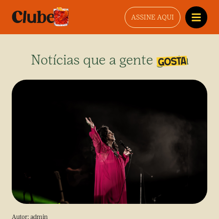
ASSINE AQUI
Notícias que a gente gosta
Autor:
admin