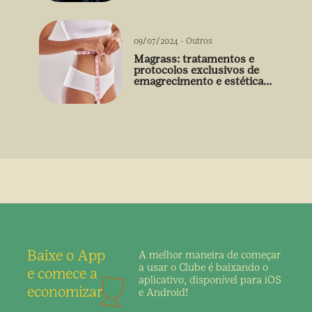
09/07/2024
-
Outros
Magrass: tratamentos e
protocolos exclusivos de
emagrecimento e estética
sem uso de medicamento
Baixe o App
A melhor maneira de
começar
a usar o Clube é
baixando o
e comece a
aplicativo,
disponível para iOS
economizar
e Android!