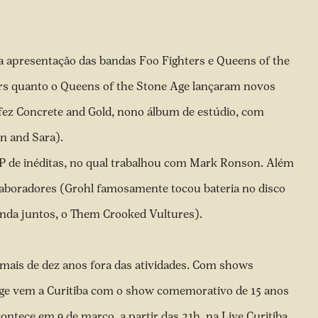
 a apresentação das bandas Foo Fighters e Queens of the
ers quanto o Queens of the Stone Age lançaram novos
fez Concrete and Gold, nono álbum de estúdio, com
n and Sara).
P de inéditas, no qual trabalhou com Mark Ronson. Além
laboradores (Grohl famosamente tocou bateria no disco
anda juntos, o Them Crooked Vultures).
de mais de dez anos fora das atividades. Com shows
uge vem a Curitiba com o show comemorativo de 15 anos
ontece em 9 de março, a partir das 21h, na Live Curitiba.