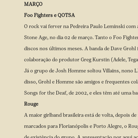
MARÇO
Foo Fighters e QOTSA
O rock vai ferver na Pedreira Paulo Leminski com
Stone Age, no dia 02 de março. Tanto o Foo Fight
discos nos últimos meses. A banda de Dave Grohl 
colaboração do produtor Greg Kurstin (Adele, Tega
Já o grupo de Josh Homme soltou Villains, nono L
disso, Grohl e Homme são amigos e frequentes co
Songs for the Deaf, de 2002, e eles têm até uma b
Rouge
A maior girlband brasileira está de volta, depois 
marcados para Florianópolis e Porto Alegre, o Ro
de existência do grupo. A apresentação por aqui ac