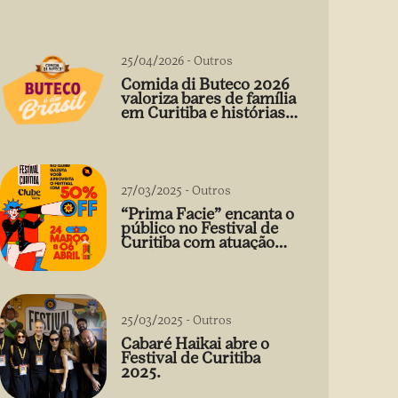
25/04/2026
-
Outros
Comida di Buteco 2026
valoriza bares de família
em Curitiba e histórias
que vão além do prato
27/03/2025
-
Outros
“Prima Facie” encanta o
público no Festival de
Curitiba com atuação
arrebatadora de Débora
Falabella
25/03/2025
-
Outros
Cabaré Haikai abre o
Festival de Curitiba
2025.