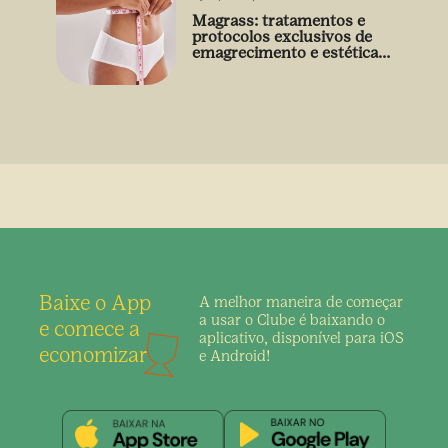
Magrass: tratamentos e
protocolos exclusivos de
emagrecimento e estética
sem uso de medicamento
Baixe o App
A melhor maneira de
começar
a usar o Clube é
baixando o
e comece a
aplicativo,
disponível para iOS
economizar
e Android!