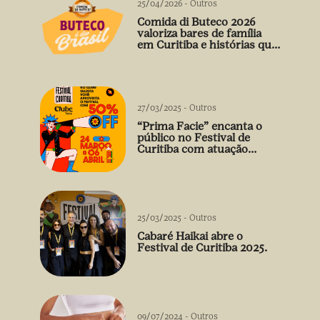
25/04/2026
-
Outros
Comida di Buteco 2026
valoriza bares de família
em Curitiba e histórias que
vão além do prato
27/03/2025
-
Outros
“Prima Facie” encanta o
público no Festival de
Curitiba com atuação
arrebatadora de Débora
Falabella
25/03/2025
-
Outros
Cabaré Haikai abre o
Festival de Curitiba 2025.
09/07/2024
-
Outros