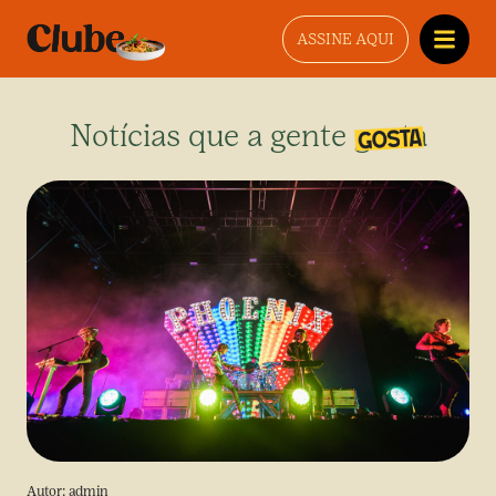
ASSINE AQUI
Notícias que a gente gosta
Autor:
admin