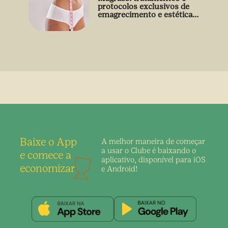
protocolos exclusivos de
emagrecimento e estética
sem uso de medicamento
Baixe o App
A melhor maneira de
começar
a usar o Clube é
baixando o
e comece a
aplicativo,
disponível para iOS
economizar
e Android!