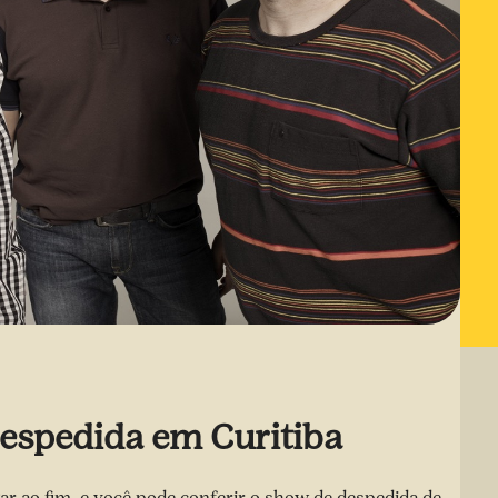
espedida em Curitiba
r ao fim, e você pode conferir o show de despedida de