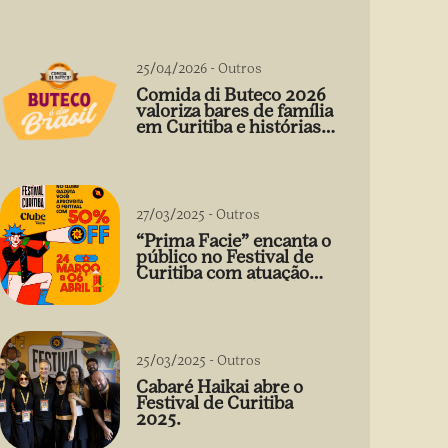
25/04/2026
-
Outros
Comida di Buteco 2026
valoriza bares de família
em Curitiba e histórias
que vão além do prato
27/03/2025
-
Outros
“Prima Facie” encanta o
público no Festival de
Curitiba com atuação
arrebatadora de Débora
Falabella
25/03/2025
-
Outros
Cabaré Haikai abre o
Festival de Curitiba
2025.