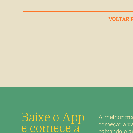
VOLTAR 
Baixe o App
A melhor ma
e comece a
começar a us
baixando o ap