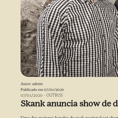
Autor:
admin
Publicado em
07/01/2020
07/01/2020
-
OUTROS
Skank anuncia show de d
Uma das maiores bandas do rock nacional vai chega