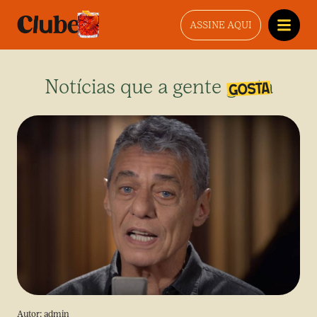
ASSINE AQUI
Notícias que a gente gosta
Autor:
admin