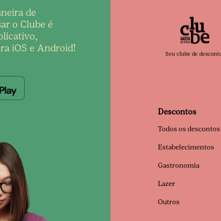
neira de
ar o Clube é
licativo,
ra iOS e Android!
Seu clube de descont
Descontos
Todos os descontos
Estabelecimentos
Gastronomia
Lazer
Outros