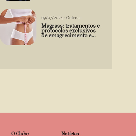
09/07/2024
-
Outros
Magrass: tratamentos e
protocolos exclusivos
de emagrecimento e
estética sem uso de
medicamento
O Clube
Notícias