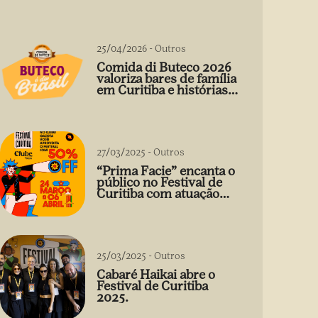
25/04/2026
-
Outros
Comida di Buteco 2026
valoriza bares de família
em Curitiba e histórias
que vão além do prato
27/03/2025
-
Outros
“Prima Facie” encanta o
público no Festival de
Curitiba com atuação
arrebatadora de Débora
Falabella
25/03/2025
-
Outros
Cabaré Haikai abre o
Festival de Curitiba
2025.