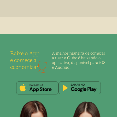
Baixe o App
A melhor maneira de
começar
a usar o Clube é
baixando o
e comece a
aplicativo,
disponível para iOS
economizar
e Android!