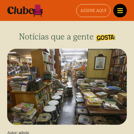
ASSINE AQUI
Notícias que a gente gosta
Autor:
admin