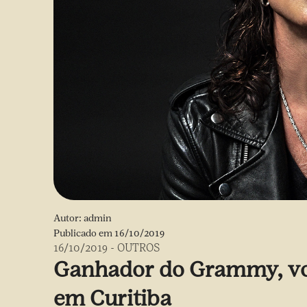
Autor:
admin
Publicado em
16/10/2019
16/10/2019
-
OUTROS
Ganhador do Grammy, voc
em Curitiba