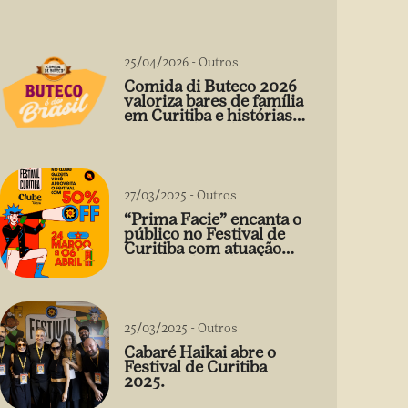
25/04/2026
-
Outros
Comida di Buteco 2026
valoriza bares de família
em Curitiba e histórias
que vão além do prato
27/03/2025
-
Outros
“Prima Facie” encanta o
público no Festival de
Curitiba com atuação
arrebatadora de Débora
Falabella
25/03/2025
-
Outros
Cabaré Haikai abre o
Festival de Curitiba
2025.