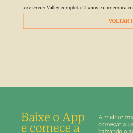
>>> Green Valley completa 12 anos e comemora com
VOLTAR 
Baixe o App
A melhor ma
e comece a
começar a us
baixando o ap