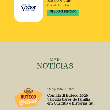
Bar do Victor
Casa de Eventos
20
%
ATÉ
DE DESCONTO
MAIS
NOTÍCIAS
25/04/2026
-
Outros
Comida di Buteco 2026
valoriza bares de família
em Curitiba e histórias que
vão além do prato