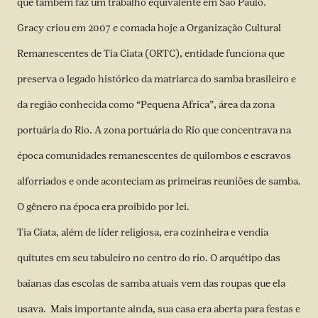
que também faz um trabalho equivalente em São Paulo.
Gracy criou em 2007 e comada hoje a Organização Cultural
Remanescentes de Tia Ciata (ORTC), entidade funciona que
preserva o legado histórico da matriarca do samba brasileiro e
da região conhecida como “Pequena Africa”, área da zona
portuária do Rio. A zona portuária do Rio que concentrava na
época comunidades remanescentes de quilombos e escravos
alforriados e onde aconteciam as primeiras reuniões de samba.
O gênero na época era proibido por lei.
Tia Ciata, além de líder religiosa, era cozinheira e vendia
quitutes em seu tabuleiro no centro do rio. O arquétipo das
baianas das escolas de samba atuais vem das roupas que ela
usava. Mais importante ainda, sua casa era aberta para festas e