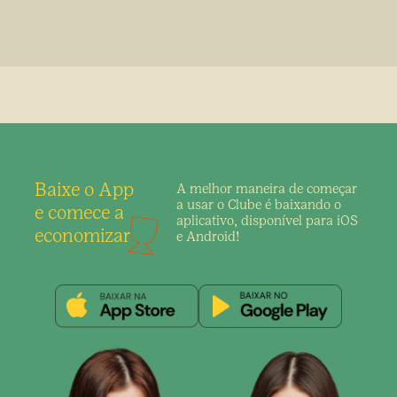
Baixe o App
A melhor maneira de
começar
a usar o Clube é
baixando o
e comece a
aplicativo,
disponível para iOS
economizar
e Android!