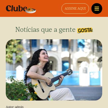
ASSINE AQUI
Notícias que a gente gosta
Autor:
admin