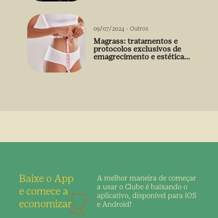
09/07/2024
-
Outros
Magrass: tratamentos e
protocolos exclusivos de
emagrecimento e estética
sem uso de medicamento
Baixe o App
A melhor maneira de
começar
a usar o Clube é
baixando o
e comece a
aplicativo,
disponível para iOS
economizar
e Android!