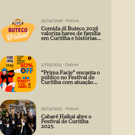
25/04/2026
-
Outros
Comida di Buteco 2026
valoriza bares de família
em Curitiba e histórias
que vão além do prato
27/03/2025
-
Outros
“Prima Facie” encanta o
público no Festival de
Curitiba com atuação
arrebatadora de Débora
Falabella
25/03/2025
-
Outros
Cabaré Haikai abre o
Festival de Curitiba
2025.