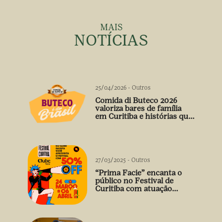
MAIS
NOTÍCIAS
25/04/2026
-
Outros
Comida di Buteco 2026
valoriza bares de família
em Curitiba e histórias que
vão além do prato
27/03/2025
-
Outros
“Prima Facie” encanta o
público no Festival de
Curitiba com atuação
arrebatadora de Débora
Falabella