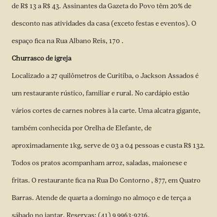
de R$ 13 a R$ 43. Assinantes da Gazeta do Povo têm 20% de
desconto nas atividades da casa (exceto festas e eventos). O
espaço fica na Rua Albano Reis, 170 .
Churrasco de igreja
Localizado a 27 quilômetros de Curitiba, o Jackson Assados é
um restaurante rústico, familiar e rural. No cardápio estão
vários cortes de carnes nobres à la carte. Uma alcatra gigante,
também conhecida por Orelha de Elefante, de
aproximadamente 1kg, serve de 03 a 04 pessoas e custa R$ 132.
Todos os pratos acompanham arroz, saladas, maionese e
fritas. O restaurante fica na Rua Do Contorno , 877, em Quatro
Barras. Atende de quarta a domingo no almoço e de terça a
sábado no jantar. Reservas: (41) 9 9963-9236.