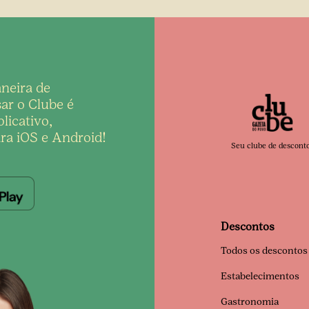
neira de
ar o Clube é
licativo,
ra iOS e Android!
Seu clube de descont
Descontos
Todos os descontos
Estabelecimentos
Gastronomia