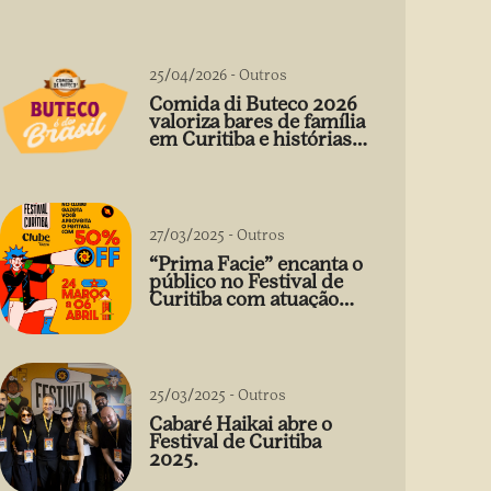
25/04/2026
-
Outros
Comida di Buteco 2026
valoriza bares de família
em Curitiba e histórias
que vão além do prato
27/03/2025
-
Outros
“Prima Facie” encanta o
público no Festival de
Curitiba com atuação
arrebatadora de Débora
Falabella
25/03/2025
-
Outros
Cabaré Haikai abre o
Festival de Curitiba
2025.