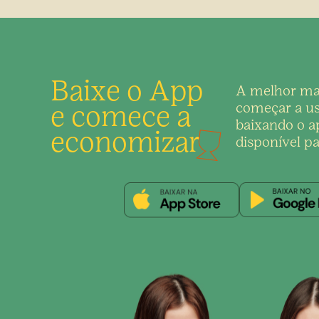
Baixe o App
A melhor ma
e comece a
começar a us
baixando o ap
economizar
disponível pa