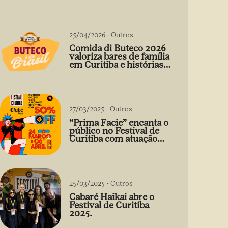
25/04/2026
-
Outros
Comida di Buteco 2026
valoriza bares de família
em Curitiba e histórias
que vão além do prato
27/03/2025
-
Outros
“Prima Facie” encanta o
público no Festival de
Curitiba com atuação
arrebatadora de Débora
Falabella
25/03/2025
-
Outros
Cabaré Haikai abre o
Festival de Curitiba
2025.