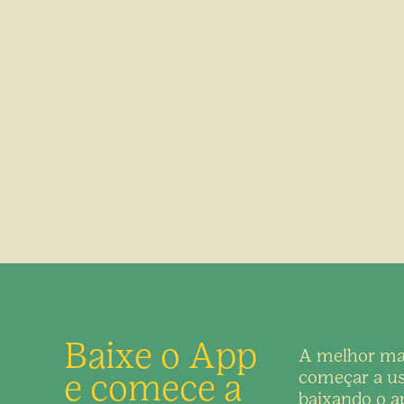
Baixe o App
A melhor ma
e comece a
começar a us
baixando o ap