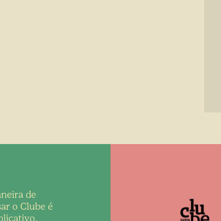
neira de
ar o Clube é
licativo,