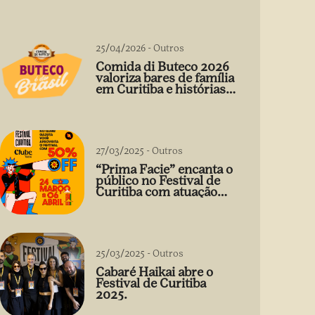
25/04/2026
-
Outros
Comida di Buteco 2026
valoriza bares de família
em Curitiba e histórias
que vão além do prato
27/03/2025
-
Outros
“Prima Facie” encanta o
público no Festival de
Curitiba com atuação
arrebatadora de Débora
Falabella
25/03/2025
-
Outros
Cabaré Haikai abre o
Festival de Curitiba
2025.