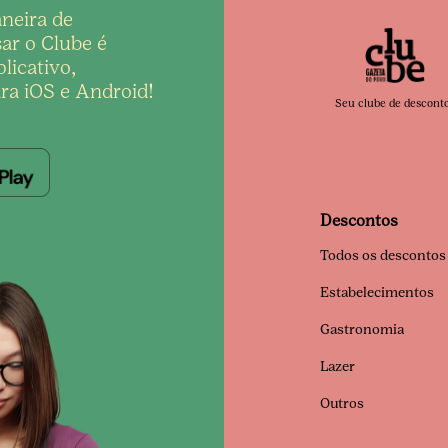
neira de
ar o Clube é
licativo,
ra iOS e Android!
Seu clube de descont
Descontos
Todos os descontos
Estabelecimentos
Gastronomia
Lazer
Outros