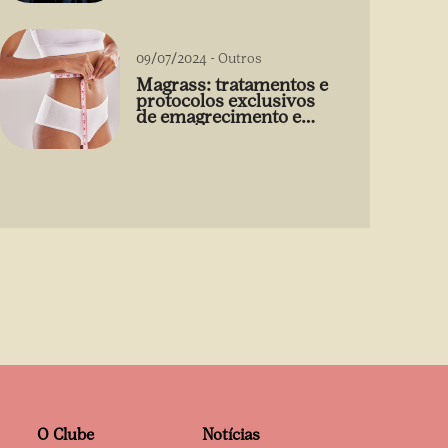
09/07/2024
-
Outros
Magrass: tratamentos e
protocolos exclusivos
de emagrecimento e
estética sem uso de
medicamento
O Clube
Notícias