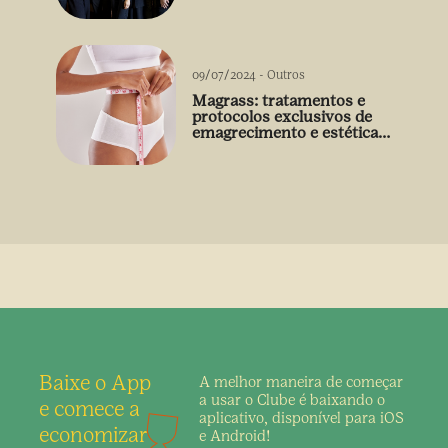
09/07/2024
-
Outros
Magrass: tratamentos e
protocolos exclusivos de
emagrecimento e estética
sem uso de medicamento
Baixe o App
A melhor maneira de
começar
a usar o Clube é
baixando o
e comece a
aplicativo,
disponível para iOS
economizar
e Android!