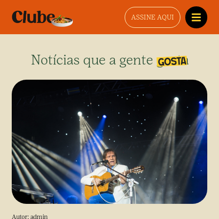
ASSINE AQUI
Notícias que a gente gosta
Autor:
admin