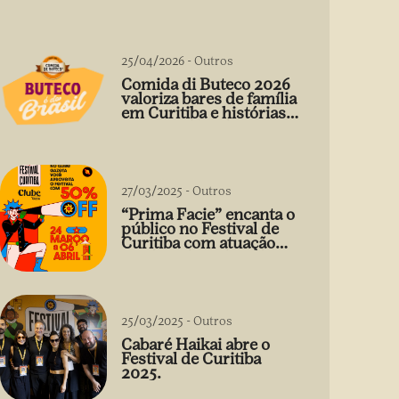
25/04/2026
-
Outros
Comida di Buteco 2026
valoriza bares de família
em Curitiba e histórias
que vão além do prato
27/03/2025
-
Outros
“Prima Facie” encanta o
público no Festival de
Curitiba com atuação
arrebatadora de Débora
Falabella
25/03/2025
-
Outros
Cabaré Haikai abre o
Festival de Curitiba
2025.