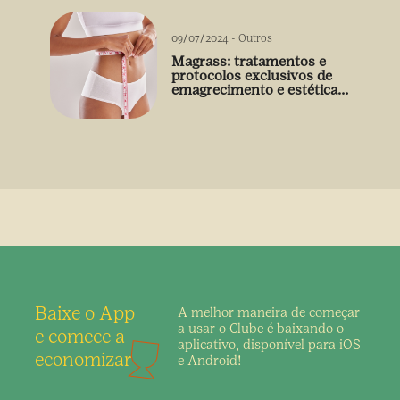
09/07/2024
-
Outros
Magrass: tratamentos e
protocolos exclusivos de
emagrecimento e estética
sem uso de medicamento
Baixe o App
A melhor maneira de
começar
a usar o Clube é
baixando o
e comece a
aplicativo,
disponível para iOS
economizar
e Android!