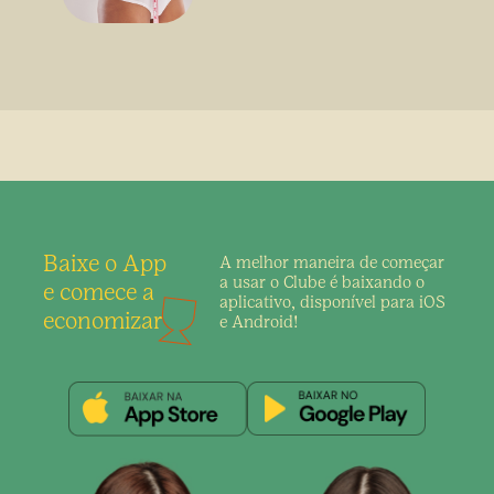
sem uso de medicamento
Baixe o App
A melhor maneira de
começar
a usar o Clube é
baixando o
e comece a
aplicativo,
disponível para iOS
economizar
e Android!