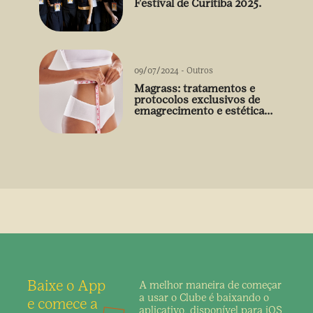
Festival de Curitiba 2025.
09/07/2024
-
Outros
Magrass: tratamentos e
protocolos exclusivos de
emagrecimento e estética
sem uso de medicamento
Baixe o App
A melhor maneira de
começar
a usar o Clube é
baixando o
e comece a
aplicativo,
disponível para iOS