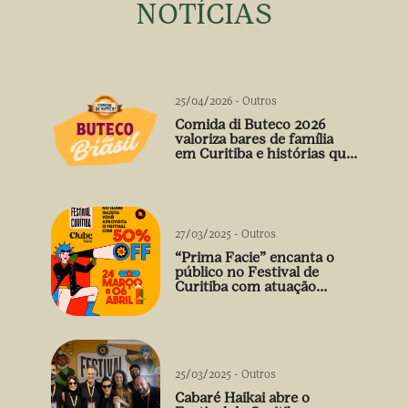
NOTÍCIAS
25/04/2026
-
Outros
Comida di Buteco 2026
valoriza bares de família
em Curitiba e histórias que
vão além do prato
27/03/2025
-
Outros
“Prima Facie” encanta o
público no Festival de
Curitiba com atuação
arrebatadora de Débora
Falabella
25/03/2025
-
Outros
Cabaré Haikai abre o