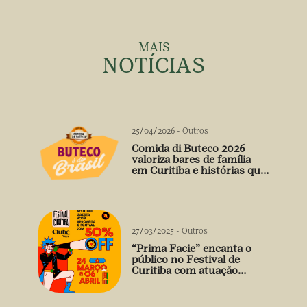
MAIS
NOTÍCIAS
25/04/2026
-
Outros
Comida di Buteco 2026
valoriza bares de família
em Curitiba e histórias que
vão além do prato
27/03/2025
-
Outros
“Prima Facie” encanta o
público no Festival de
Curitiba com atuação
arrebatadora de Débora
Falabella