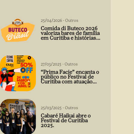
25/04/2026
-
Outros
Comida di Buteco 2026
valoriza bares de família
em Curitiba e histórias
que vão além do prato
27/03/2025
-
Outros
“Prima Facie” encanta o
público no Festival de
Curitiba com atuação
arrebatadora de Débora
Falabella
25/03/2025
-
Outros
Cabaré Haikai abre o
Festival de Curitiba
2025.