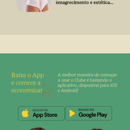
emagrecimento e estética
sem uso de medicamento
Baixe o App
A melhor maneira de
começar
a usar o Clube é
baixando o
e comece a
aplicativo,
disponível para iOS
economizar
e Android!