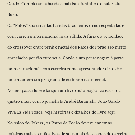
Gordo. Completam a banda o baixista Juninho e o baterista
Boka.
Os “Ratos” são uma das bandas brasileiras mais respeitadas e
com carreira internacional mais sólida. A fúria e a velocidade
do crossover entre punk e metal dos Ratos de Porão são muito
apreciadas por fãs europeus. Gordo é um personagem à parte
no rock nacional, com carreira como apresentador de tevê e
hoje mantém um programa de culinária na internet.
No ano passado, ele lançou um livro autobiográfico escrito a
quatro mãos com o jornalista André Barcinski: João Gordo –
Viva La Vida Tosca. Veja histórias e detalhes do livro
aqui
.
No palco do Jokers, os Ratos de Porão devem cantar as
músicas mais significativas de seus mais de 35 anos de carreira