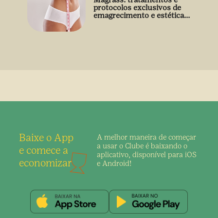
protocolos exclusivos de
emagrecimento e estética
sem uso de medicamento
Baixe o App
A melhor maneira de
começar
a usar o Clube é
baixando o
e comece a
aplicativo,
disponível para iOS
economizar
e Android!