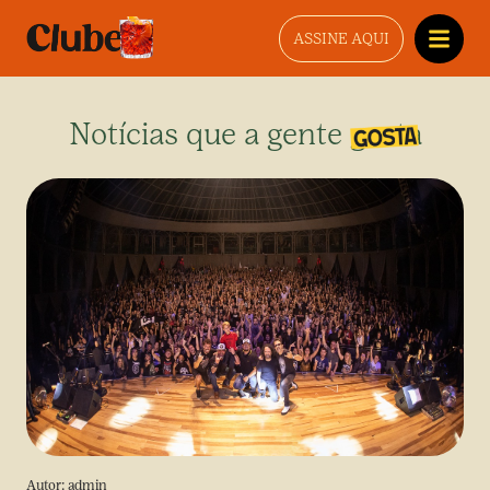
ASSINE AQUI
Notícias que a gente gosta
Autor:
admin